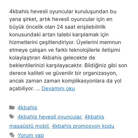
4kbahis hevesli oyuncular kuruluşundan bu
yana şirket, artık hevesli oyuncular için en
büyük öncelik olan 24 saat erişilebilirlik
konusundaki artan talebi karşılamak için
hizmetlerini çeşitlendiriyor. Üyelerini memnun
etmeye çalışan ve farklı teknolojilerle iletişimi
kolaylaştıran 4kbahis gelecekte de
beklentilerinizi karşılayacaktır. Bildiğiniz gibi son
derece kaliteli ve güvenilir bir organizasyon,
ancak zaman zaman komplikasyonlara da yol
açabiliyor. …
Devamını oku
Kategoriler
4kbahis
Etiketler
4kbahis hevesli oyuncular
,
4kbahis
masaüstü mobil
,
4kbahis promosyon kodu
Yorum yap