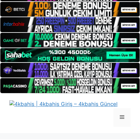
İçeriğe
atla
Menü