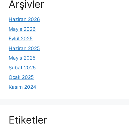
Arşivler
Haziran 2026
Mayıs 2026
Eylül 2025
Haziran 2025
Mayıs 2025
Şubat 2025
Ocak 2025
Kasım 2024
Etiketler