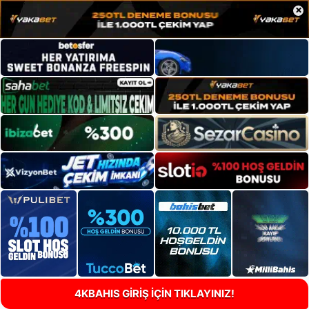
×
4KBAHIS GİRİŞ İÇİN TIKLAYINIZ!