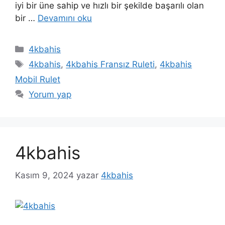
iyi bir üne sahip ve hızlı bir şekilde başarılı olan
bir …
Devamını oku
Kategoriler
4kbahis
Etiketler
4kbahis
,
4kbahis Fransız Ruleti
,
4kbahis
Mobil Rulet
Yorum yap
4kbahis
Kasım 9, 2024
yazar
4kbahis