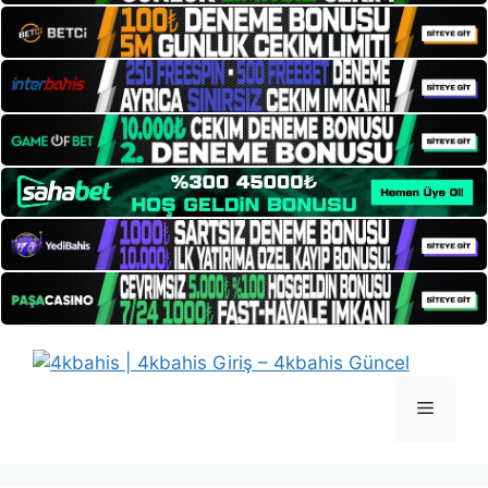
İçeriğe
atla
Menü