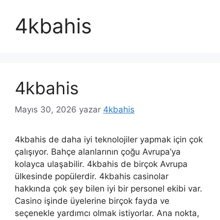
4kbahis
4kbahis
Mayıs 30, 2026
yazar
4kbahis
4kbahis de daha iyi teknolojiler yapmak için çok
çalışıyor. Bahçe alanlarının çoğu Avrupa’ya
kolayca ulaşabilir. 4kbahis de birçok Avrupa
ülkesinde popülerdir. 4kbahis casinolar
hakkında çok şey bilen iyi bir personel ekibi var.
Casino işinde üyelerine birçok fayda ve
seçenekle yardımcı olmak istiyorlar. Ana nokta,