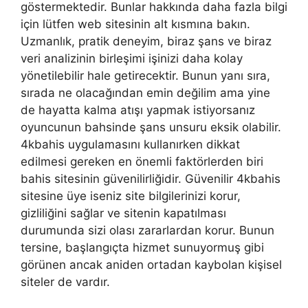
göstermektedir. Bunlar hakkında daha fazla bilgi
için lütfen web sitesinin alt kısmına bakın.
Uzmanlık, pratik deneyim, biraz şans ve biraz
veri analizinin birleşimi işinizi daha kolay
yönetilebilir hale getirecektir. Bunun yanı sıra,
sırada ne olacağından emin değilim ama yine
de hayatta kalma atışı yapmak istiyorsanız
oyuncunun bahsinde şans unsuru eksik olabilir.
4kbahis uygulamasını kullanırken dikkat
edilmesi gereken en önemli faktörlerden biri
bahis sitesinin güvenilirliğidir. Güvenilir 4kbahis
sitesine üye iseniz site bilgilerinizi korur,
gizliliğini sağlar ve sitenin kapatılması
durumunda sizi olası zararlardan korur. Bunun
tersine, başlangıçta hizmet sunuyormuş gibi
görünen ancak aniden ortadan kaybolan kişisel
siteler de vardır.