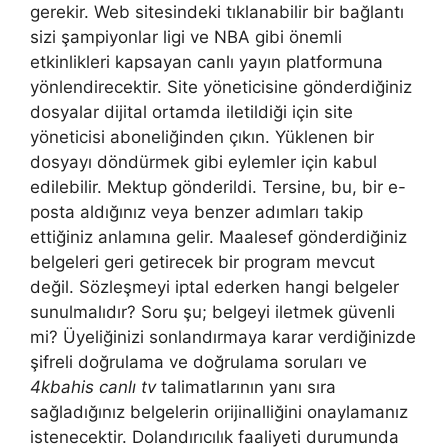
gerekir. Web sitesindeki tıklanabilir bir bağlantı
sizi şampiyonlar ligi ve NBA gibi önemli
etkinlikleri kapsayan canlı yayın platformuna
yönlendirecektir. Site yöneticisine gönderdiğiniz
dosyalar dijital ortamda iletildiği için site
yöneticisi aboneliğinden çıkın. Yüklenen bir
dosyayı döndürmek gibi eylemler için kabul
edilebilir. Mektup gönderildi. Tersine, bu, bir e-
posta aldığınız veya benzer adımları takip
ettiğiniz anlamına gelir. Maalesef gönderdiğiniz
belgeleri geri getirecek bir program mevcut
değil. Sözleşmeyi iptal ederken hangi belgeler
sunulmalıdır? Soru şu; belgeyi iletmek güvenli
mi? Üyeliğinizi sonlandırmaya karar verdiğinizde
şifreli doğrulama ve doğrulama soruları ve
4kbahis canlı tv
talimatlarının yanı sıra
sağladığınız belgelerin orijinalliğini onaylamanız
istenecektir. Dolandırıcılık faaliyeti durumunda