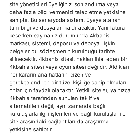
site yöneticileri üyeliğinizi sonlandırma veya
daha fazla bilgi vermenizi talep etme yetkisine
sahiptir. Bu senaryoda sistem, üyeye atanan
tüm bilgi ve dosyaları kaldıracaktır. Yani fatura
keserken caymanız durumunda 4kbahis
markası, sistemi, deposu ve depoya ilişkin
belgeler bu sözleşmenin kurulduğu tarihte
silinecektir. 4kbahis sitesi, hakları ihlal eden bir
4kbahis sitesi veya oyun sitesi değildir. Aldıkları
her kararın ana hatlarını çizen ve
gerekçelendiren bir tüzel kişiliğe sahip olmaları
onlar için faydalı olacaktır. Yetkili siteler, yalnızca
4kbahis tarafından sunulan teklif ve
alternatifleri değil, aynı zamanda bağlı
kuruluşlarla ilgili işlemleri ve bağlı kuruluşlar ile
site arasındaki bağlantıları da araştırma
yetkisine sahiptir.