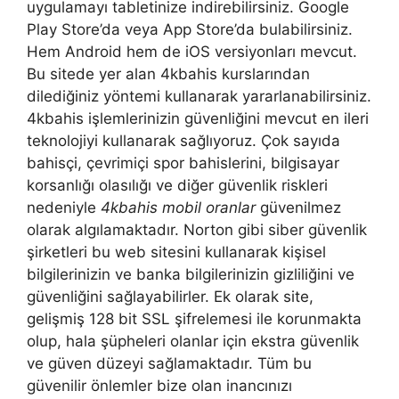
uygulamayı tabletinize indirebilirsiniz. Google
Play Store’da veya App Store’da bulabilirsiniz.
Hem Android hem de iOS versiyonları mevcut.
Bu sitede yer alan 4kbahis kurslarından
dilediğiniz yöntemi kullanarak yararlanabilirsiniz.
4kbahis işlemlerinizin güvenliğini mevcut en ileri
teknolojiyi kullanarak sağlıyoruz. Çok sayıda
bahisçi, çevrimiçi spor bahislerini, bilgisayar
korsanlığı olasılığı ve diğer güvenlik riskleri
nedeniyle
4kbahis mobil oranlar
güvenilmez
olarak algılamaktadır. Norton gibi siber güvenlik
şirketleri bu web sitesini kullanarak kişisel
bilgilerinizin ve banka bilgilerinizin gizliliğini ve
güvenliğini sağlayabilirler. Ek olarak site,
gelişmiş 128 bit SSL şifrelemesi ile korunmakta
olup, hala şüpheleri olanlar için ekstra güvenlik
ve güven düzeyi sağlamaktadır. Tüm bu
güvenilir önlemler bize olan inancınızı